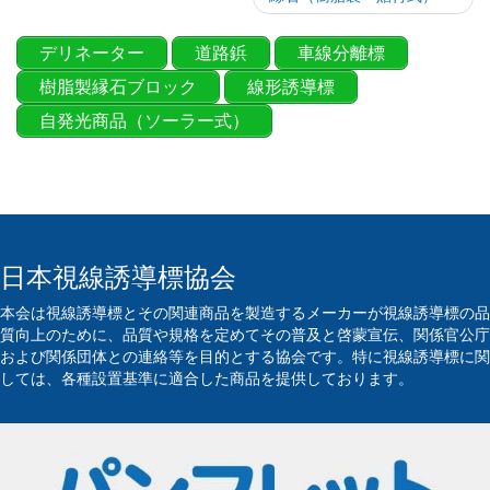
デリネーター
道路鋲
車線分離標
樹脂製縁石ブロック
線形誘導標
自発光商品（ソーラー式）
日本視線誘導標協会
本会は視線誘導標とその関連商品を製造するメーカーが視線誘導標の品
質向上のために、品質や規格を定めてその普及と啓蒙宣伝、関係官公庁
および関係団体との連絡等を目的とする協会です。特に視線誘導標に関
しては、各種設置基準に適合した商品を提供しております。