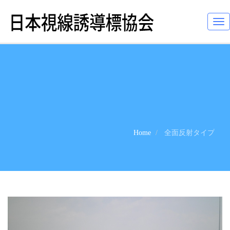
Tog
nav
Home
全面反射タイプ